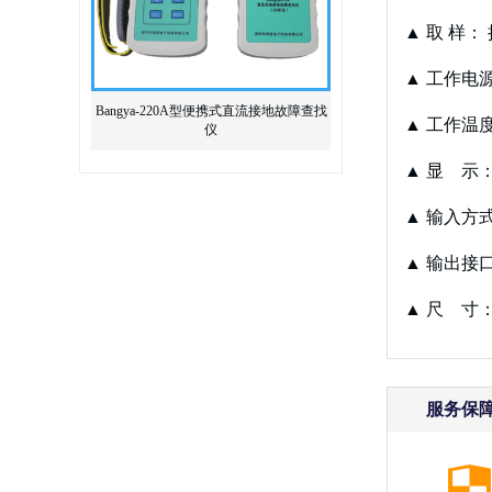
▲ 取 样
▲ 工作电
Bangya-220A型便携式直流接地故障查找
▲ 工作温度
仪
▲ 显 示
▲ 输入方
▲ 输出接口
▲ 尺 寸：3
服务保