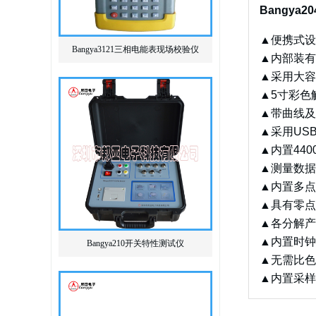
Bangya
▲便携式设
Bangya3121三相电能表现场校验仪
▲内部装有
▲采用大容
▲5寸彩色
▲带曲线及
▲采用US
▲内置44
▲测量数据
▲内置多点
▲具有零点
▲各分解产
▲内置时钟
Bangya210开关特性测试仪
▲无需比色
▲内置采样