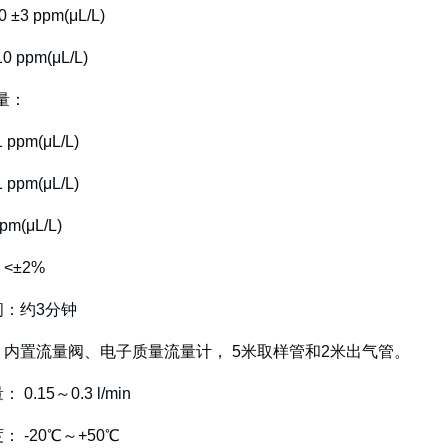
 ±3 ppm(μL/L)
0 ppm(μL/L)
出量：
 ppm(μL/L)
 ppm(μL/L)
pm(μL/L)
 <±2%
间：约3分钟
：内置流量阀、电子质量流量计， 5米取样管和2米出气管。
0.15～0.3 l/min
： -20℃～+50℃