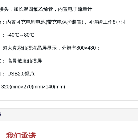
： 接头，加长聚四氟乙烯管，内置电子流量计
源：内置可充电锂电池(带充电保护装置)，可连续工作8小时
： -40℃～80℃
： 超大真彩触摸液晶屏显示，分辨率800×480；
式： 高灵敏度触摸屏
： USB2.0规范
20(mm)×270(mm)×140(mm)
障
我们承诺