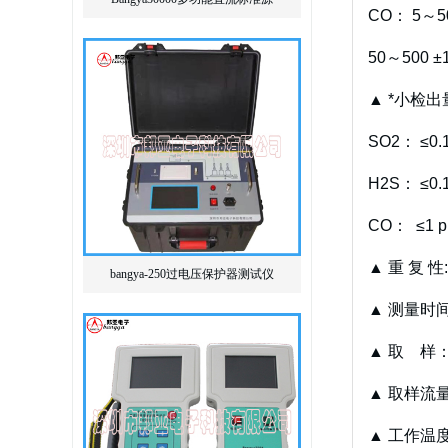
CO： 5～50
50～500 ±1
▲ *小检
SO2： ≤0.1
H2S： ≤0.1
CO： ≤1 p
▲ 重 复 性:
bangya-250过电压保护器测试仪
▲ 测量时
▲ 取 样
▲ 取样流量： 
▲ 工作温度