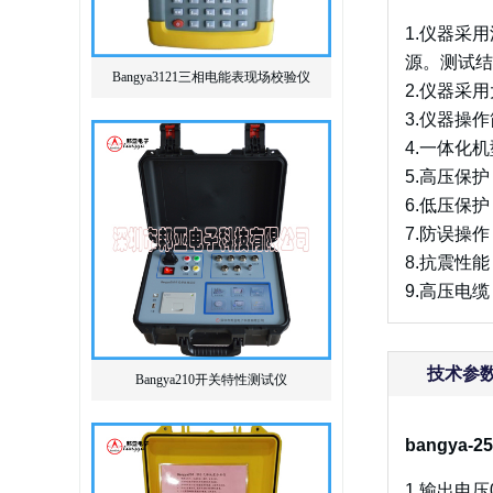
1.仪器采
源。测试结
Bangya3121三相电能表现场校验仪
2.仪器采
3.仪器操
4.一体化
5.高压保
6.低压保
7.防误操
8.抗震性
9.高压电
技术参
Bangya210开关特性测试仪
bangya
1.输出电压