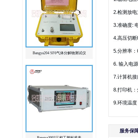
2.检测放
3.准确度: 
4.高压切断
5.分辨率：0
Bangya204 SF6气体分解物测试仪
6. 输入电
7.计算机接
8.打印机
9.环境温度
服务保
Bangya3003三相工频标准表