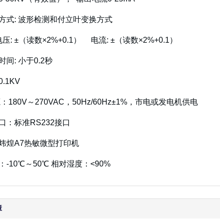
电方式: 波形检测和付立叶变换方式
电压: ±（读数×2%+0.1） 电流: ±（读数×2%+0.1）
时间: 小于0.2秒
.1KV
源：180V～270VAC，50Hz/60Hz±1%，市电或发电机供电
口：标准RS232接口
：炜煌A7热敏微型打印机
：-10℃～50℃ 相对湿度：<90%
障