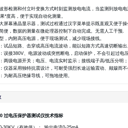
用波形检测和付立叶变换方式时刻监测放电电流，当监测到放电电流
果*度高，便于实现自动化测量。
用大屏幕液晶显示器，测试过程通过汉字菜单提示既直观又便于操
作简便，数据的测量在微处理器控制下自动完成。无需人工干预.
机型，内附高压电源，便于现场测试，减少现场接线。
护：试品短路、击穿或高压电流波动，能以短路方式高速切断输出
护：误接380V、电源波动或突然断电，启动保护，不会引起过电
作：两级电源开关；电压、电流实时监示；接线端子高/低压分明
能：仪器采用独特抗震设计，可耐受强烈长途运输震动、颠簸而不
缆：为耐高压绝缘导线，可拖地使用。
数
-250 过电压保护器测试仪技术指标
0-30KV（有效值）； 输出电流0-25mA