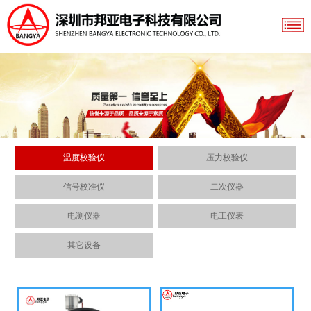
温度校验仪
压力校验仪
信号校准仪
二次仪器
电测仪器
电工仪表
其它设备