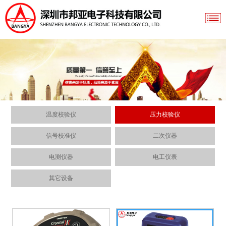
温度校验仪
压力校验仪
信号校准仪
二次仪器
电测仪器
电工仪表
其它设备