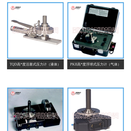
TQD高*度活塞式压力计（液体）
PKII高*度浮球式压力计（气体）