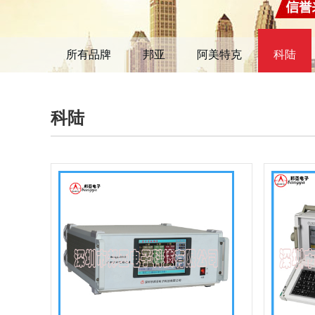
所有品牌
邦亚
阿美特克
科陆
科陆