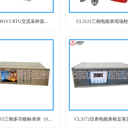
301V2 RTU交流采样器...
CL3121三相电能表现场
115三相多功能标准表（0...
CL3172仪表电能表检定装置